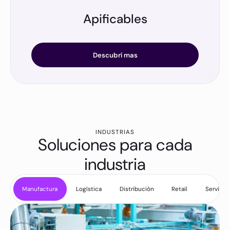
Apificables
Con nuestra API, nos vinculamos con cualquier tipo
de plataforma o dispositivo.
Descubrí mas
INDUSTRIAS
Soluciones para cada
industria
Manufactura
Logística
Distribución
Retail
Servicio