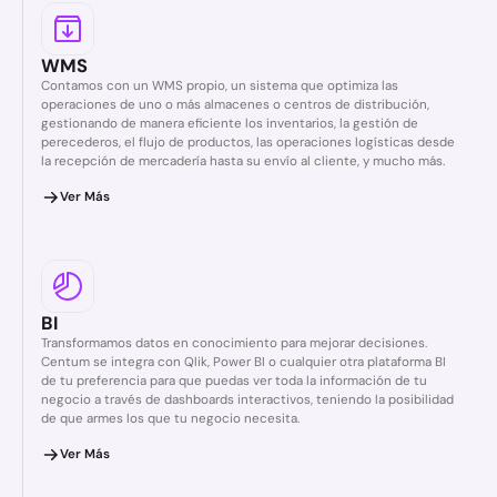
WMS
Contamos con un WMS propio, un sistema que optimiza las
operaciones de uno o más almacenes o centros de distribución,
gestionando de manera eficiente los inventarios, la gestión de
perecederos, el flujo de productos, las operaciones logísticas desde
la recepción de mercadería hasta su envío al cliente, y mucho más.
Ver Más
BI
Transformamos datos en conocimiento para mejorar decisiones.
Centum se integra con Qlik, Power BI o cualquier otra plataforma BI
de tu preferencia para que puedas ver toda la información de tu
negocio a través de dashboards interactivos, teniendo la posibilidad
de que armes los que tu negocio necesita.
Ver Más