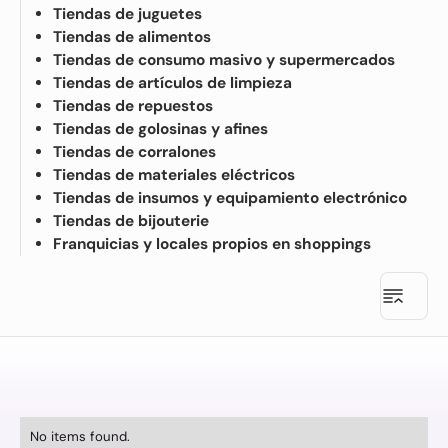
Rápido, intuitivo y sin
Tiendas de juguetes
Centum POS + Centum
depender de internet
ERP: más que un punto
Tiendas de alimentos
Flexibilidad total en medios
de venta, una solución
Tiendas de consumo masivo y supermercados
de pago
integral
Control total sobre tus ventas
Tiendas de artículos de limpieza
Modelos de
y clientes
franquicias
Tiendas de repuestos
¡Miles de maneras de hacer
promociones!
Ventas B2B y
Tiendas de golosinas y afines
Modelo centralizado:
Conectado con el resto de tu
distribución
Tiendas de corralones
negocio
Un retail sin límites: venta al
Modelo flexible:
Reportes y tableros
Integración nativa con
Tiendas de materiales eléctricos
público + B2B
especializados en
Centum ERP
Gestión de inventario y
Tiendas de insumos y equipamiento electrónico
retail
distribución optimizada
Tiendas de bijouterie
Integración con tiendas
Casos de uso
Franquicias y locales propios en shoppings
virtuales o digitales
No items found.