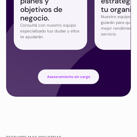
planes y
estrategia
objetivos de
tu organiz
negocio.
Nuestro equipo de
guiarán para que s
Consultá con nuestro equipo
mejor rendimiento
especializado tus dudas y ellos
servicio.
te ayudarán.
Asesoramiento sin cargo