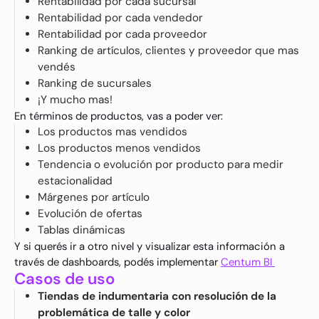
Rentabilidad por cada sucursal
Rentabilidad por cada vendedor
Rentabilidad por cada proveedor
Ranking de artículos, clientes y proveedor que mas
vendés
Ranking de sucursales
¡Y mucho mas!
En términos de productos, vas a poder ver:
Los productos mas vendidos
Los productos menos vendidos
Tendencia o evolución por producto para medir
estacionalidad
Márgenes por artículo
Solución integral para
Evolución de ofertas
potenciar tu negocio
Tablas dinámicas
El POS de Centum: la
Y si querés ir a otro nivel y visualizar esta información a
solución que tu
través de dashboards, podés implementar
negocio necesita para
Centum BI
vender más y mejor
Casos de uso
¿Por qué Centum POS
Tiendas de indumentaria con resolución de la
es la mejor opción para
problemática de talle y color
tu negocio?