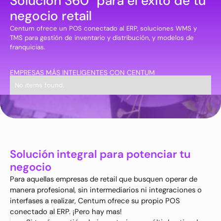
Solución 360° para el éxito de tu
negocio retail
Centum ofrece un POS conectado al ERP, soluciones WMS y
TMS para gestión de inventario y distribución, y modelos de
franquicias.
EMPRESAS MÁS INTELIGENTES CON CENTUM
No items found.
Solución integral para potenciar tu
negocio
Para aquellas empresas de retail que busquen operar de
manera profesional, sin intermediarios ni integraciones o
interfases a realizar, Centum ofrece su propio POS
conectado al ERP. ¡Pero hay mas!