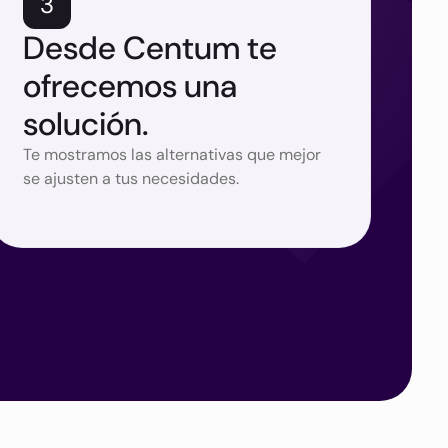
3
Desde Centum te
ofrecemos una
solución.
Te mostramos las alternativas que mejor
se ajusten a tus necesidades.