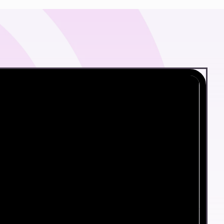
mayor control
fesional: