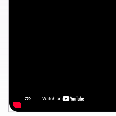
Agilizá ventas con atajos de teclado,
incluso sin internet ni conexión a ARCA.
Gestioná stock, cambios y objetivos de
venta por tienda o por vendedor.
Obtené reportes fiscales automatizados y
conciliaciones bancarias en un click.