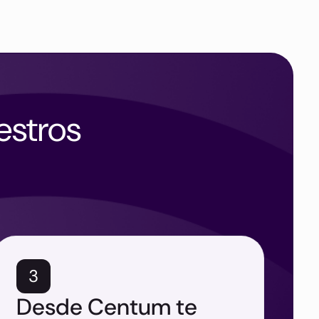
estros
3
Desde Centum te