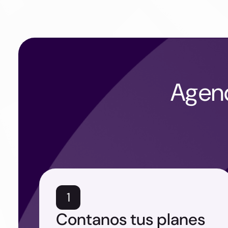
Agend
1
Contanos tus planes