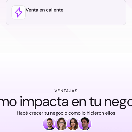
Venta en caliente
VENTAJAS
o impacta en tu neg
Hacé crecer tu negocio como lo hicieron ellos