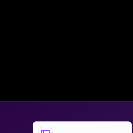
Generar asientos contables automáticos
de cada liquidación