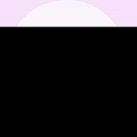
SOLUCIONES
 bien, a tiempo y con 
Diseñado para equipos de RRHH que necesitan eficiencia rea
Aplicar convenios, escalas y tipos de
liquidación