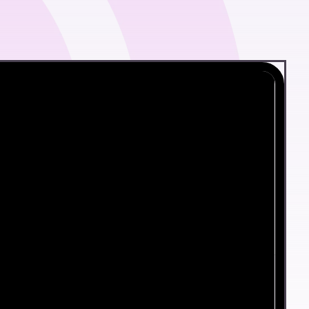
control total
l
Generar recibos digitales, firmarlos y
enviarlos