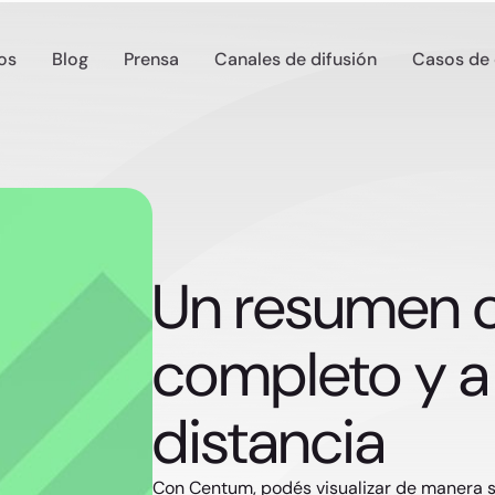
os
Blog
Prensa
Canales de difusión
Casos de 
Un resumen 
completo y a 
distancia
Con Centum, podés visualizar de manera s