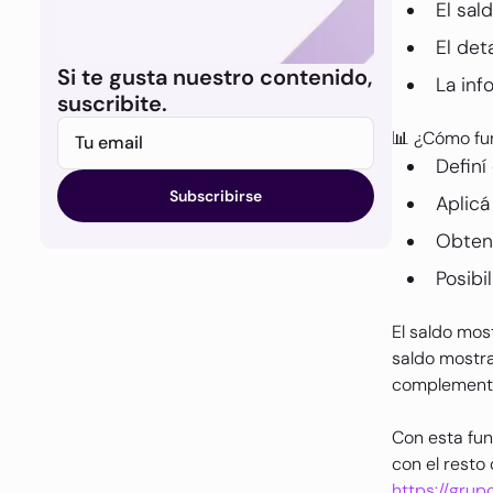
El sal
El det
Si te gusta nuestro contenido,
La inf
suscribite.
📊 ¿Cómo fu
Tu email
Definí
Aplicá
Obtené
Posibi
El saldo mos
saldo mostra
complementan
Con esta fun
con el resto
https://gru