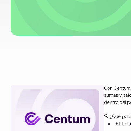
Con Centum, 
sumas y sald
dentro del pe
🔍 ¿Qué pod
El tot