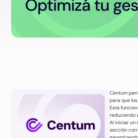
Centum perm
para que los
Esta funcion
reduciendo e
Al iniciar u
sección corr
garantizando