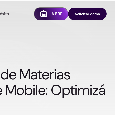
éxito
IA ERP
Solicitar demo
de Materias
 Mobile: Optimizá